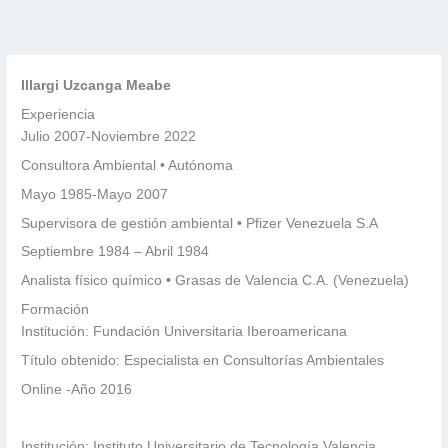
Ir
al
contenido
Illargi Uzcanga Meabe
Experiencia
Julio 2007-Noviembre 2022
Consultora Ambiental • Autónoma
Mayo 1985-Mayo 2007
Supervisora de gestión ambiental
•
Pfizer Venezuela S.A
Septiembre 1984 – Abril 1984
Analista físico químico
•
Grasas de Valencia C.A. (Venezuela)
Formación
Institución: Fundación Universitaria Iberoamericana
Título obtenido: Especialista en Consultorías Ambientales
Online -Año 2016
Institución: Instituto Universitario de Tecnología Valencia