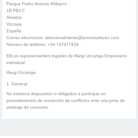
Parque Pedro Antonio Añibarro
1B PBJ C
Areatza
Vizcaya
España
Correo electrónico:
atencionalcliente@
lurconsultores.com
Número de teléfono: +34 747477434
El/Los representante/s legal/es de Illargi Uzcanga Empresario
individual:
Illargi Uzcanga
1. General
No estamos dispuestos ni obligados a participar en
procedimientos de resolución de conflictos ante una junta de
arbitraje de consumo.