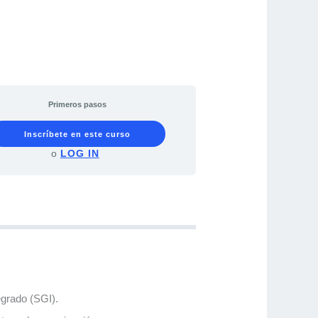
Primeros pasos
Inscríbete en este curso
o
LOG IN
egrado (SGI).