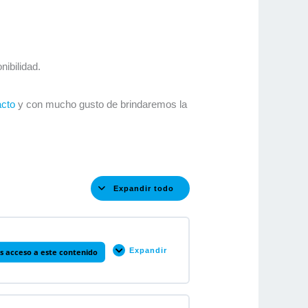
ibilidad.
acto
y con mucho gusto de brindaremos la
Expandir todo
Unidades
Expandir
s acceso a este contenido
1.
Generalidades
de
la
Norma
ISO
0% COMPLETADO
0/7 pasos