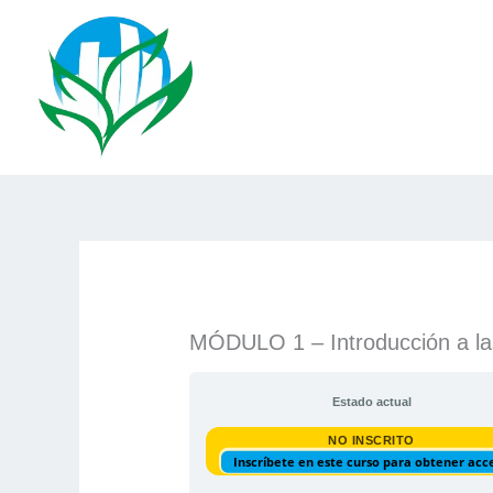
Ir
al
contenido
MÓDULO 1 – Introducción a la
Estado actual
NO INSCRITO
Inscríbete en este curso para obtener acc