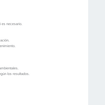
i es necesario.
mación.
tenimiento.
ambientales.
egún los resultados.