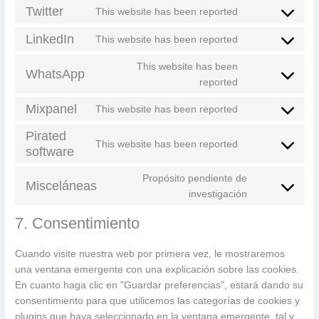
Twitter
This website has been reported
service
Consent
facebook
to
LinkedIn
This website has been reported
Consent
service
to
twitter
This website has been
WhatsApp
service
Consent
reported
linkedin
to
Mixpanel
This website has been reported
service
Consent
whatsapp
to
Pirated
This website has been reported
service
software
Consent
mixpanel
to
Propósito pendiente de
service
Misceláneas
Consent
investigación
pirated-
to
software
7. Consentimiento
service
misceláneas
Cuando visite nuestra web por primera vez, le mostraremos
una ventana emergente con una explicación sobre las cookies.
En cuanto haga clic en "Guardar preferencias", estará dando su
consentimiento para que utilicemos las categorías de cookies y
plugins que haya seleccionado en la ventana emergente, tal y