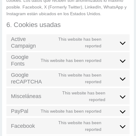
cookies. Los datos que reciben son anonimizados lo máximo
posible. Facebook, X (Formerly Twitter), LinkedIn, WhatsApp y
Instagram están ubicados en los Estados Unidos.
6. Cookies usadas
Active
This website has been
Campaign
Consent
reported
to
Google
service
This website has been reported
Fonts
Consent
active-
to
campaign
Google
This website has been
service
reCAPTCHA
Consent
reported
google-
to
fonts
This website has been
service
Misceláneas
Consent
reported
google-
to
recaptcha
PayPal
This website has been reported
service
Consent
misceláneas
to
This website has been
Facebook
service
Consent
reported
paypal
to