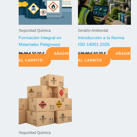
Seguridad Química
Gestión Ambiental
Formación Integral en
Introducción a la Norma
Materiales Peligrosos
ISO 14001:2026
El
El
El
El
95,00
€
50,00
€
120,00
€
60,00
€
AÑADIR
AÑADIR
precio
precio
precio
precio
AL CARRITO
AL CARRITO
original
actual
original
actual
era:
es:
era:
es:
95,00 €.
50,00 €.
120,00 €.
60,00 €.
Seguridad Química