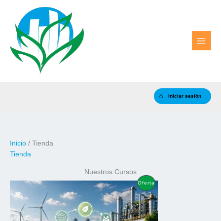
Ir
al
contenido
Iniciar sesión
Inicio
/ Tienda
Tienda
Nuestros Cursos
Oferta
Producto
En