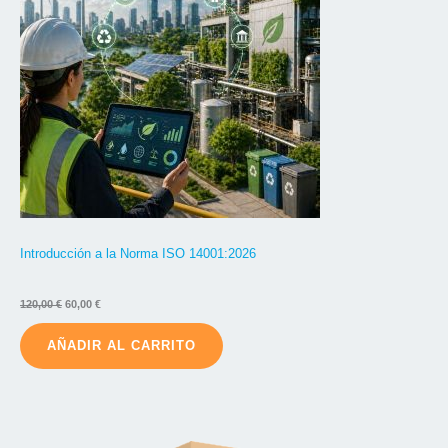
Oferta
Introducción a la Norma ISO 14001:2026
El
El
120,00
€
60,00
€
precio
precio
original
actual
AÑADIR AL CARRITO
era:
es:
120,00 €.
60,00 €.