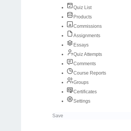
Quiz List
Products
Commissions
Assignments
Essays
Quiz Attempts
Comments
Course Reports
Groups
Certificates
Settings
Save