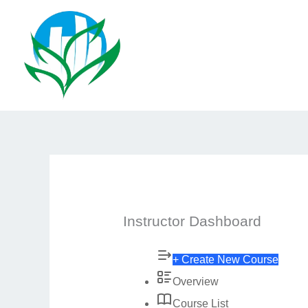
Ir
al
contenido
Instructor Dashboard
+ Create New Course
Overview
Course List